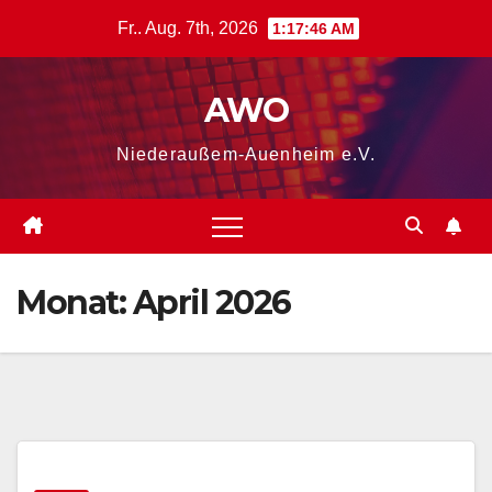
Zum
Fr.. Aug. 7th, 2026
1:17:46 AM
Inhalt
springen
AWO
Niederaußem-Auenheim e.V.
Monat:
April 2026