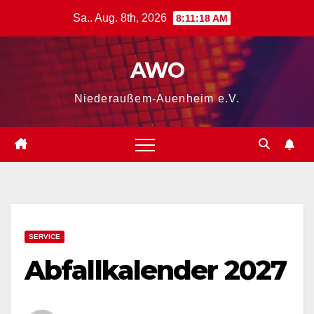
Zum
Sa.. Aug. 8th, 2026
8:11:18 AM
Inhalt
springen
AWO
Niederaußem-Auenheim e.V.
SERVICE
Abfallkalender 2027