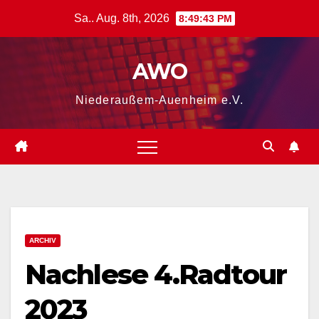
Zum
Sa.. Aug. 8th, 2026
8:49:44 PM
Inhalt
springen
AWO
Niederaußem-Auenheim e.V.
ARCHIV
Nachlese 4.Radtour
2023