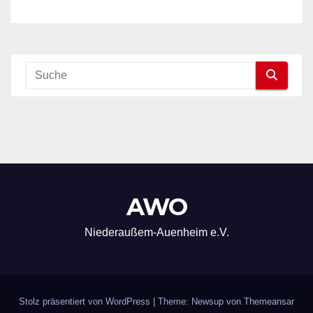
AWO
Niederaußem-Auenheim e.V.
Stolz präsentiert von WordPress
|
Theme: Newsup von
Themeansar