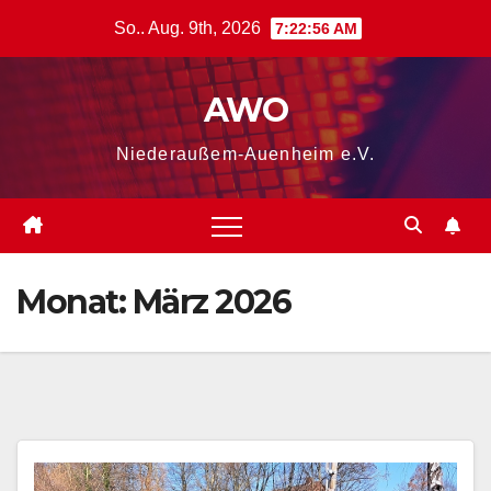
Zum
So.. Aug. 9th, 2026
7:22:57 AM
Inhalt
springen
AWO
Niederaußem-Auenheim e.V.
Monat:
März 2026